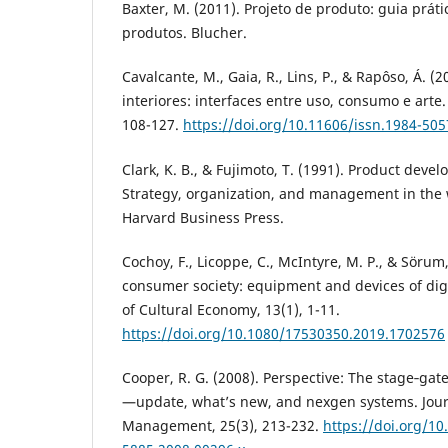
Baxter, M. (2011). Projeto de produto: guia prát
produtos. Blucher.
Cavalcante, M., Gaia, R., Lins, P., & Rapôso, Á. (
interiores: interfaces entre uso, consumo e arte
108-127.
https://doi.org/10.11606/issn.1984-50
Clark, K. B., & Fujimoto, T. (1991). Product dev
Strategy, organization, and management in the 
Harvard Business Press.
Cochoy, F., Licoppe, C., McIntyre, M. P., & Sörum,
consumer society: equipment and devices of dig
of Cultural Economy, 13(1), 1-11.
https://doi.org/10.1080/17530350.2019.1702576
Cooper, R. G. (2008). Perspective: The stage‐ga
—update, what’s new, and nexgen systems. Jour
Management, 25(3), 213-232.
https://doi.org/10