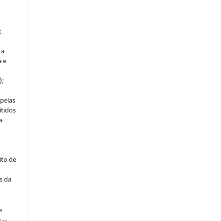
;
 a
a e
);
 pelas
itidos
a
ito de
s da
e