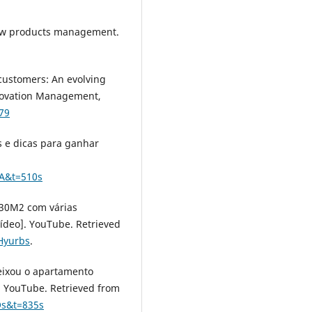
 New products management.
 customers: An evolving
nnovation Management,
279
s e dicas para ganhar
A&t=510s
 30M2 com várias
ídeo]. YouTube. Retrieved
Hyurbs
.
deixou o apartamento
. YouTube. Retrieved from
Os&t=835s