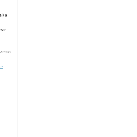
l) a
erar
Acesso
n-