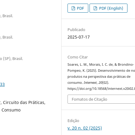
PDF
PDF (English)
 Brasil.
Publicado
2025-07-17
 Brasil.
Como Citar
(SP), Brasil.
Soares, L. M., Morais, I. C. de, & Brondino-
Pompeo, K. (2025). Desenvolvimento de n
produtos na perspectiva das práticas de
consumo.
Internext
,
20
(02).
833
https://doi.org/10.18568/internext.v20i02.
Fomatos de Citação
Circuito das Práticas,
de Consumo
Edição
v. 20 n. 02 (2025)