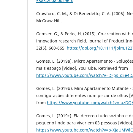
5885.2008.00296.x
Crawford, C. M., & Di Benedetto, C. A. (2006).
McGraw-Hill.
Gemser, G., & Perks, H. (2015). Co‐creation with
innovation research field. Journal of Product I
32(5), 660-665.
https://doi.org/10.1111/jpim.12
Gomes, L. (2019a). Micro Apartamento - Soluçõe
mais espaço [Vídeo]. YouTube. Retrieved from
https://www.youtube.com/watch?v=DFps_o5e4D
Gomes, L. (2019b). Mini Apartamento Mutante -
configurações diferentes num piscar de olhos [V
from
https://www.youtube.com/watch?v=_azDQ
Gomes, L. (2019c). Ela decorou tudo sozinha e 
pequeno lindo para viver em 03 pessoas [Vídeo]
https://www.youtube.com/watch?v=p-XJaUMWl