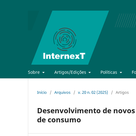
Sobre
Artigos/Edições
Políticas
F
Início
/
Arquivos
/
v. 20 n. 02 (2025)
/
Artigos
Desenvolvimento de novos 
de consumo