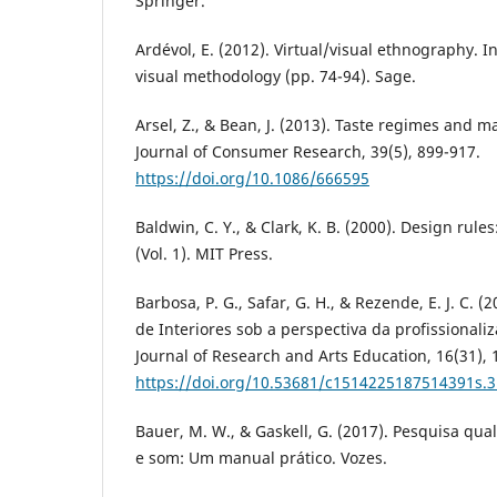
Springer.
Ardévol, E. (2012). Virtual/visual ethnography. In
visual methodology (pp. 74-94). Sage.
Arsel, Z., & Bean, J. (2013). Taste regimes and 
Journal of Consumer Research, 39(5), 899-917.
https://doi.org/10.1086/666595
Baldwin, C. Y., & Clark, K. B. (2000). Design rul
(Vol. 1). MIT Press.
Barbosa, P. G., Safar, G. H., & Rezende, E. J. C. (
de Interiores sob a perspectiva da profissional
Journal of Research and Arts Education, 16(31), 
https://doi.org/10.53681/c1514225187514391s.3
Bauer, M. W., & Gaskell, G. (2017). Pesquisa qua
e som: Um manual prático. Vozes.