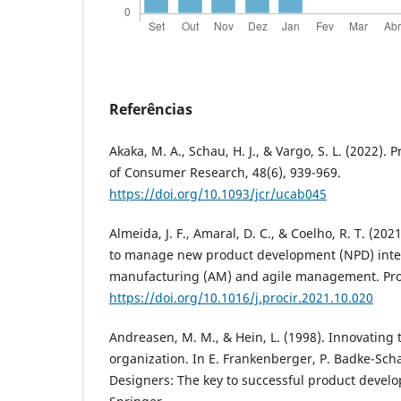
Referências
Akaka, M. A., Schau, H. J., & Vargo, S. L. (2022). P
of Consumer Research, 48(6), 939-969.
https://doi.org/10.1093/jcr/ucab045
Almeida, J. F., Amaral, D. C., & Coelho, R. T. (20
to manage new product development (NPD) integ
manufacturing (AM) and agile management. Proc
https://doi.org/10.1016/j.procir.2021.10.020
Andreasen, M. M., & Hein, L. (1998). Innovatin
organization. In E. Frankenberger, P. Badke-Scha
Designers: The key to successful product develo