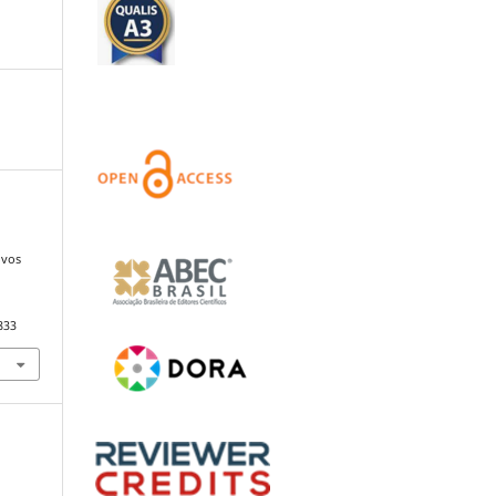
ovos
833