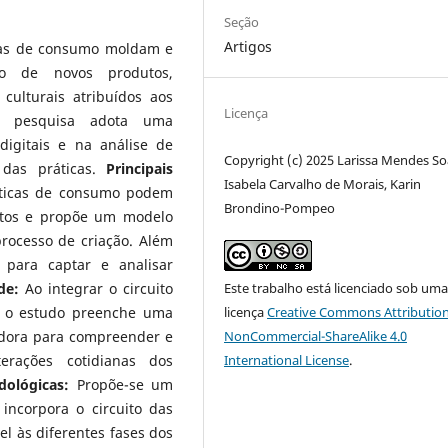
Seção
Artigos
icas de consumo moldam e
to de novos produtos,
culturais atribuídos aos
Licença
pesquisa adota uma
igitais e na análise de
Copyright (c) 2025 Larissa Mendes So
 das práticas.
Principais
Isabela Carvalho de Morais, Karin
ticas de consumo podem
Brondino-Pompeo
utos e propõe um modelo
processo de criação. Além
 para captar e analisar
de:
Ao integrar o circuito
Este trabalho está licenciado sob um
, o estudo preenche uma
licença
Creative Commons Attribution
adora para compreender e
NonCommercial-ShareAlike 4.0
erações cotidianas dos
International License
.
dológicas:
Propõe-se um
ncorpora o circuito das
el às diferentes fases dos