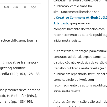
concedem à revista o direito de prime
publicação, com o trabalho
simultaneamente licenciado sob
a
Creative Commons Atribuição 3.
Adaptada
, que permite o
compartilhamento do trabalho com
reconhecimento da autoria e publica
ractice diffusion. Journal
inicial nesta revista.
Autores têm autorização para assumi
contratos adicionais separadamente,
21). Innovative framework
distribuição não exclusiva da versão 
rating additive
trabalho publicada nesta revista (ex.:
edia CIRP, 103, 128-133.
publicar em repositório institucional 
como capítulo de livro), com
reconhecimento de autoria e publica
g the product development
inicial nesta revista.
ub, H. Birkhofer (Eds.),
pment (pp. 183-195).
Autores têm permissão e são estimul