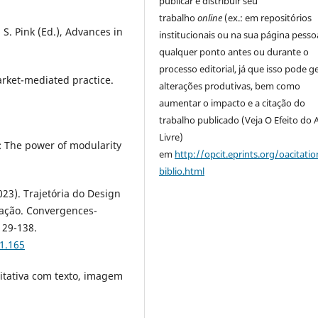
publicar e distribuir seu
trabalho
online
(ex.: em repositórios
 S. Pink (Ed.), Advances in
institucionais ou na sua página pessoa
qualquer ponto antes ou durante o
processo editorial, já que isso pode g
market-mediated practice.
alterações produtivas, bem como
aumentar o impacto e a citação do
trabalho publicado (Veja O Efeito do 
Livre)
es: The power of modularity
em
http://opcit.eprints.org/oacitatio
biblio.html
2023). Trajetória do Design
ização. Convergences-
129-138.
1.165
litativa com texto, imagem