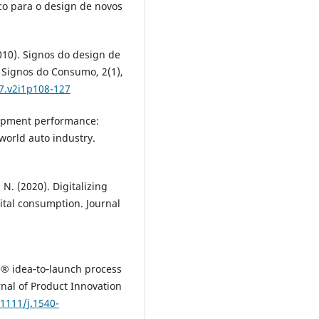
ico para o design de novos
2010). Signos do design de
. Signos do Consumo, 2(1),
57.v2i1p108-127
elopment performance:
world auto industry.
 N. (2020). Digitalizing
ital consumption. Journal
te® idea‐to‐launch process
nal of Product Innovation
.1111/j.1540-