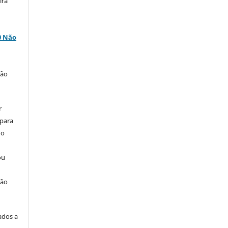
ira
0 Não
ção
r
 para
do
ou
ção
ados a