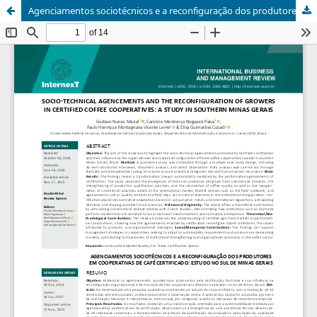
Agenciamentos sociotécnicos e a reconfiguração dos produtores em cooperativas de café certificado: estudo no sul de Minas Gerais